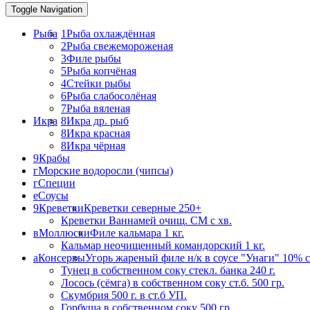
Toggle Navigation
Рыба
1
Рыба охлаждённая
2
Рыба свежемороженая
3
Филе рыбы
5
Рыба копчёная
4
Стейки рыбы
6
Рыба слабосолёная
7
Рыба вяленая
Икра
8
Икра др. рыб
8
Икра красная
8
Икра чёрная
9
Крабы
г
Морские водоросли (чипсы)
г
Специи
е
Соусы
9
Креветки
Креветки северные 250+
Креветки Ваннамей очищ. СМ с хв.
в
Моллюски
Филе кальмара 1 кг.
Кальмар неочищенный командорский 1 кг.
а
Консервы
Угорь жареный филе н/к в соусе "Унаги" 10% 
Тунец в собственном соку стекл. банка 240 г.
Лосось (сёмга) в собственном соку ст.б. 500 гр.
Скумбрия 500 г. в ст.б УП.
Горбуша в собственном соку 500 гр.