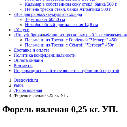
Кальмар в собственном соку стекл. банка 500 г.
Печень трески стекл. банка Атлантика 500 г
з
Всё для рыбы
Аккумулятор холода
Термопакет 60/50 см
Нож филейный, длина лезвия 14,8 см
к
Услуги
г
Полуфабрикаты
Фарш из тресковых рыб 1 кг свежеморо
Пельмени из Трески с Горбушей "Четверг" 450г
Пельмени из Трески с Сёмгой "Четверг" 450г
Доставка и оплата
Политика конфиденциальности
Оплата онлайн
Контакты
Информация на сайте не является публичной офертой
Osetrovich.ru
Рыба
7
Рыба вяленая
Форель вяленая 0,25 кг. УП.
Форель вяленая 0,25 кг. УП.