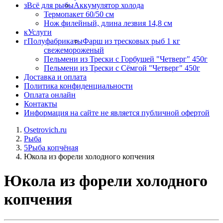
з
Всё для рыбы
Аккумулятор холода
Термопакет 60/50 см
Нож филейный, длина лезвия 14,8 см
к
Услуги
г
Полуфабрикаты
Фарш из тресковых рыб 1 кг
свежемороженый
Пельмени из Трески с Горбушей "Четверг" 450г
Пельмени из Трески с Сёмгой "Четверг" 450г
Доставка и оплата
Политика конфиденциальности
Оплата онлайн
Контакты
Информация на сайте не является публичной офертой
Osetrovich.ru
Рыба
5
Рыба копчёная
Юкола из форели холодного копчения
Юкола из форели холодного
копчения