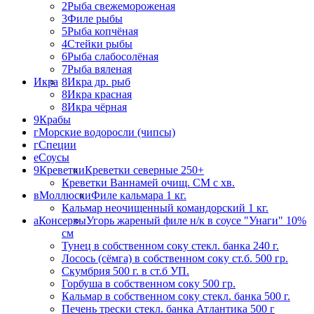
2
Рыба свежемороженая
3
Филе рыбы
5
Рыба копчёная
4
Стейки рыбы
6
Рыба слабосолёная
7
Рыба вяленая
Икра
8
Икра др. рыб
8
Икра красная
8
Икра чёрная
9
Крабы
г
Морские водоросли (чипсы)
г
Специи
е
Соусы
9
Креветки
Креветки северные 250+
Креветки Ваннамей очищ. СМ с хв.
в
Моллюски
Филе кальмара 1 кг.
Кальмар неочищенный командорский 1 кг.
а
Консервы
Угорь жареный филе н/к в соусе "Унаги" 10%
см
Тунец в собственном соку стекл. банка 240 г.
Лосось (сёмга) в собственном соку ст.б. 500 гр.
Скумбрия 500 г. в ст.б УП.
Горбуша в собственном соку 500 гр.
Кальмар в собственном соку стекл. банка 500 г.
Печень трески стекл. банка Атлантика 500 г