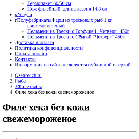
Термопакет 60/50 см
Нож филейный, длина лезвия 14,8 см
к
Услуги
г
Полуфабрикаты
Фарш из тресковых рыб 1 кг
свежемороженый
Пельмени из Трески с Горбушей "Четверг" 450г
Пельмени из Трески с Сёмгой "Четверг" 450г
Доставка и оплата
Политика конфиденциальности
Оплата онлайн
Контакты
Информация на сайте не является публичной офертой
Osetrovich.ru
Рыба
3
Филе рыбы
Филе хека без кожи свежемороженое
Филе хека без кожи
свежемороженое