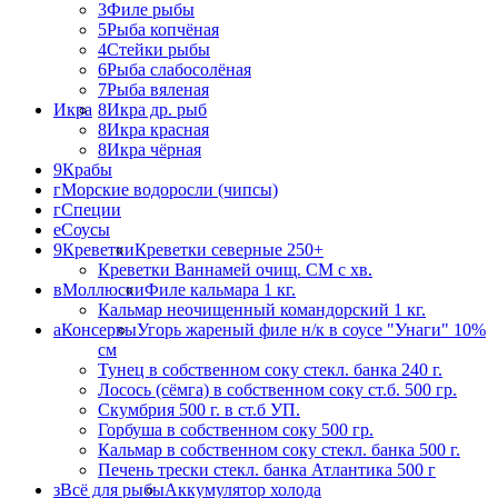
3
Филе рыбы
5
Рыба копчёная
4
Стейки рыбы
6
Рыба слабосолёная
7
Рыба вяленая
Икра
8
Икра др. рыб
8
Икра красная
8
Икра чёрная
9
Крабы
г
Морские водоросли (чипсы)
г
Специи
е
Соусы
9
Креветки
Креветки северные 250+
Креветки Ваннамей очищ. СМ с хв.
в
Моллюски
Филе кальмара 1 кг.
Кальмар неочищенный командорский 1 кг.
а
Консервы
Угорь жареный филе н/к в соусе "Унаги" 10%
см
Тунец в собственном соку стекл. банка 240 г.
Лосось (сёмга) в собственном соку ст.б. 500 гр.
Скумбрия 500 г. в ст.б УП.
Горбуша в собственном соку 500 гр.
Кальмар в собственном соку стекл. банка 500 г.
Печень трески стекл. банка Атлантика 500 г
з
Всё для рыбы
Аккумулятор холода